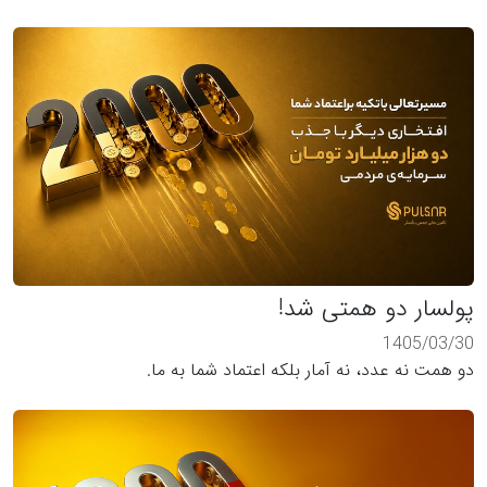
پولسار دو همتی شد!
1405/03/30
دو همت نه عدد، نه آمار بلکه اعتماد شما به ما.