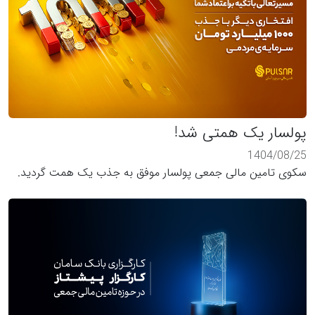
پولسار یک همتی شد!
1404/08/25
سکوی تامین مالی جمعی پولسار موفق به جذب یک همت گردید.