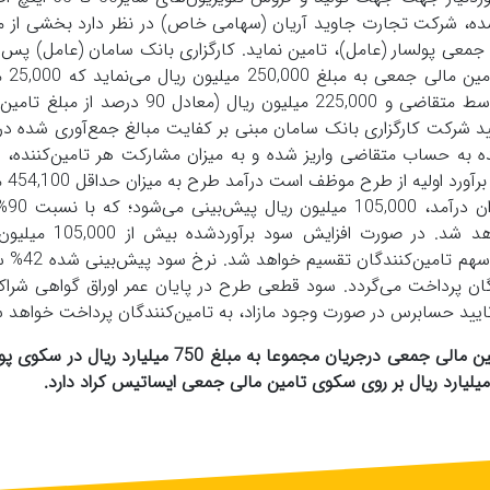
ه شده، شرکت تجارت جاوید آریان (سهامی خاص) در نظر دارد بخشی از 
 جمعی پولسار (عامل)، تامین نماید. کارگزاری بانک سامان (عامل) پس ا
مجوز از فرابورس ایرا
ریال (معادل 10 درصد از کل مبلغ تامین مالی) توسط متقاضی و 225,000 میلیون ریال (معادل 0
ید شرکت کارگزاری بانک سامان مبنی بر کفایت مبالغ جمع‌آوری شده در 
ه به حساب متقاضی واریز شده و به میزان مشارکت هر تامین‌کننده، 
شراکت برای وی صاد
ریال را محقق ساز
تامین‌کنندگان و 10% سهم متقاضی تقسیم خواهد شد. در صورت اف
مابه‌تفاوت آن به نسبت 99% سهم متقاضی 
دگان پرداخت می‌گردد. سود قطعی طرح در پایان عمر اوراق گواهی شراک
یید حسابرس در صورت وجود مازاد، به تامین‌کنندگان پرداخت خواهد 
لازم به ذکر است شرکت درحال حاضر سه طرح تامین مالی جمعی درجریان مجموعا به مبلغ 750 میلیارد